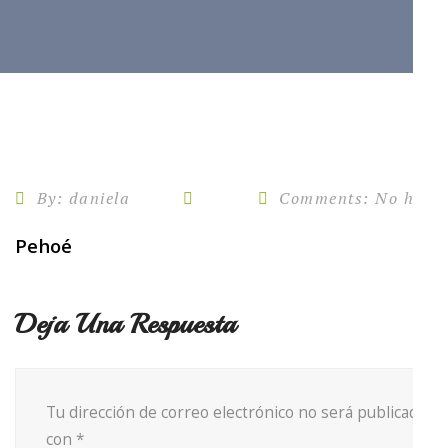
By:
daniela
Comments:
No hay c
30
May
Pehoé
Deja Una Respuesta
Tu dirección de correo electrónico no será publicada.
Lo
con
*