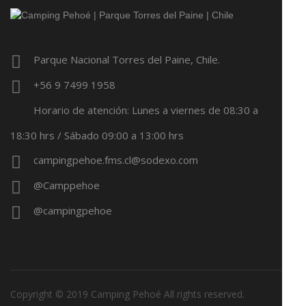
Parque Nacional Torres del Paine, Chile.
+56 9 7499 1958
Horario de atención: Lunes a viernes de 08:30 a
18:30 hrs / Sábado 09:00 a 13:00 hrs
campingpehoe.fms.cl@sodexo.com
@Camppehoe
@campingpehoe
Copyright © 2019 Camping Pehoé All rights reserved.