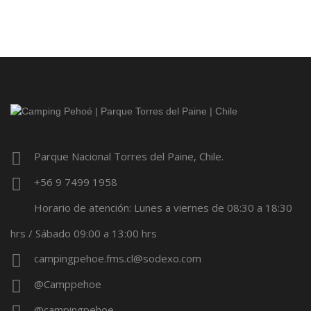
Parque Nacional Torres del Paine, Chile.
+56 9 7499 1958
Horario de atención: Lunes a viernes de 08:30 a 18:30
hrs / Sábado 09:00 a 13:00 hrs
campingpehoe.fms.cl@sodexo.com
@Camppehoe
@campingpehoe