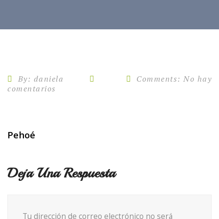
By:
daniela
Comments:
No hay
30
comentarios
May
Pehoé
Deja Una Respuesta
Tu dirección de correo electrónico no será